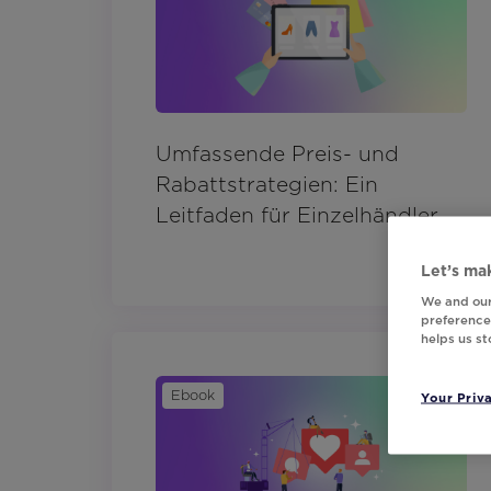
Umfassende Preis- und
Rabattstrategien: Ein
Leitfaden für Einzelhändler
Let’s mak
We and our
preferences
helps us s
Ebook
Your Priv