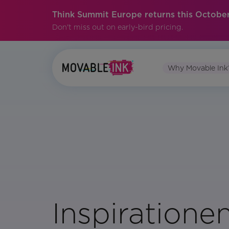
Think Summit Europe returns this October
Don't miss out on early-bird pricing.
Why Movable Ink
Inspiratione