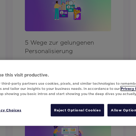
5 Wege zur gelungenen
Personalisierung
e this visit productive.
 third-party partners use cookies, pixels, and similar technologies to rememb
 and tailor our insights to your business needs. In accordance to our
Privacy 
top showing you basic intros and start showing you the deep dives you actuall
Ebook
acy Choices
Reject Optional Cookies
Allow Option