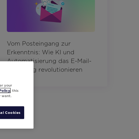
Vom Posteingang zur
Erkenntnis: Wie KI und
Automatisierung das E-Mail-
Marketing revolutionieren
er your
Policy
, this
y want.
al Cookies