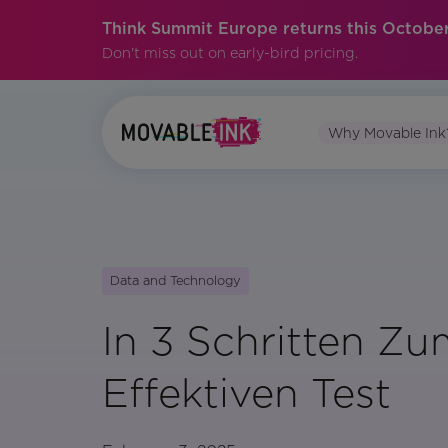
Think Summit Europe returns this October
Don't miss out on early-bird pricing.
Why Movable Ink
Data and Technology
In 3 Schritten Zu
Effektiven Test