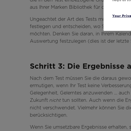
aus Ihrer Marken Bibliothek für die meisten I
Your Priv
Ungeachtet der Art des Tests müssen Sie d
festlegen und entscheiden, wo Sie Ihr Test
möchten. Denken Sie daran, in Ihrem Kalend
Auswertung festzulegen (dies ist der letzte S
Schritt 3: Die Ergebnisse 
Nach dem Test müssen Sie die daraus gewonn
ermutigen, wenn Ihr Test keine Verbesserun
Gelegenheit, Gelerntes anzuwenden … auch w
Zukunft
tun sollten. Auch wenn die Er
nicht
nicht verschwendet. Vielmehr können Sie di
berücksichtigen.
Wenn Sie umsetzbare Ergebnisse erhalten, sol