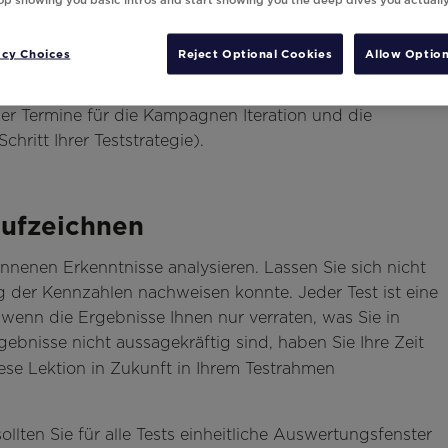
nteraktionen sorgt.
acy Choices
Reject Optional Cookies
Allow Option
en Umfang, die Häufigkeit und die Segmentierung
element platzieren und welche Botschaft Sie senden
er Termine für die Kampagnen Iteration und die
chritt Ihrer Teststrategie).
aufzeichnen
enen Erkenntnisse analysieren. Lassen Sie sich nicht
g der Kennzahlen nachweisen konnte. Jeder Test ist eine
enn die Ergebnisse Ihnen nur verraten, was Sie in
gebnisse nicht aussagekräftig sind, haben Sie Ihre Zeit
ese Lektion in Zukunft in Ihrem Testrahmen
lten Sie für alle Tests einheitliche Auswertungsfenster