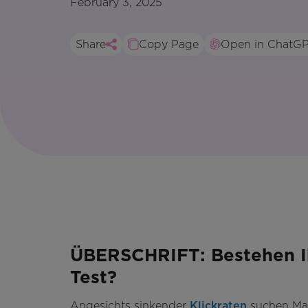
February 3, 2025
Share
Copy Page
Open in ChatG
ÜBERSCHRIFT: Bestehen I
Test?
Angesichts sinkender
Klickraten
suchen Mar