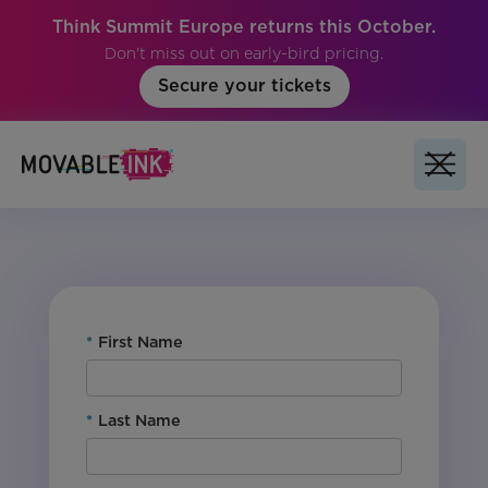
Think Summit Europe returns this October.
Don't miss out on early-bird pricing.
Secure your tickets
No items found.
*
First Name
*
Last Name