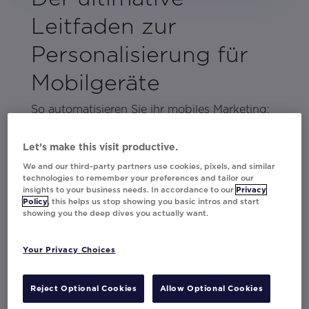
Leitfaden zur
Personalisierung für
Mobilgeräte
So automatisieren Sie ihr mobiles Marketing:
Finden sie heraus, wie Top-Marken mit SMS,
Push-Benachrichtigungen und In-App-
Let’s make this visit productive.
Nachrichten Interaktionen der Nutzer
We and our third-party partners use cookies, pixels, and similar
verbessern und dauerhafte Loyalität
technologies to remember your preferences and tailor our
insights to your business needs. In accordance to our
Privacy
aufbauen.
Policy
, this helps us stop showing you basic intros and start
showing you the deep dives you actually want.
Dieser Leitfaden ist vollgepackt mit
praktischen Tipps und kreativen Strategien.
Your Privacy Choices
Gestalten Sie mobile Erlebnisse, die
Ergebnisse liefern und den Ruf Ihrer Marke
Reject Optional Cookies
Allow Optional Cookies
stärken. Sind Sie bereit zu entdecken, was