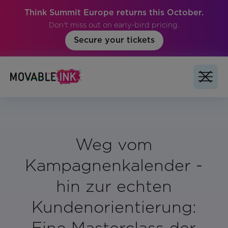
Think Summit Europe returns this October.
Don't miss out on early-bird pricing.
Secure your tickets
Weg vom
Kampagnenkalender -
hin zur echten
Kundenorientierung:
Eine Masterclass der